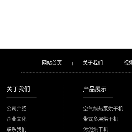
网站首页
关于我们
视
|
|
关于我们
产品展示
公司介绍
空气能热泵烘干机
企业文化
带式多层烘干机
联系我们
污泥烘干机