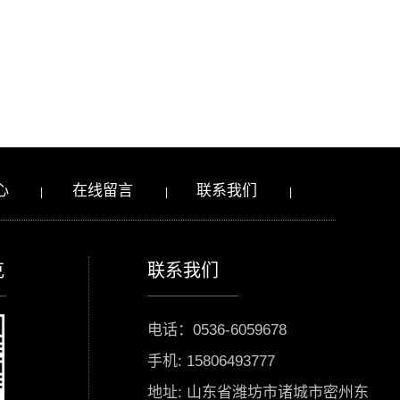
心
在线留言
联系我们
|
|
|
克
联系我们
电话：0536-6059678
手机: 15806493777
地址: 山东省潍坊市诸城市密州东