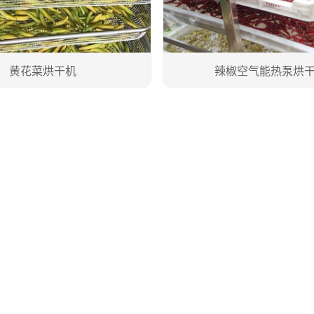
黄花菜烘干机
辣椒空气能热泵烘