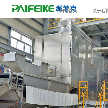
网站首页
关于我