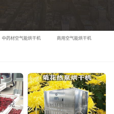
中药材空气能烘干机
商用空气能烘干机