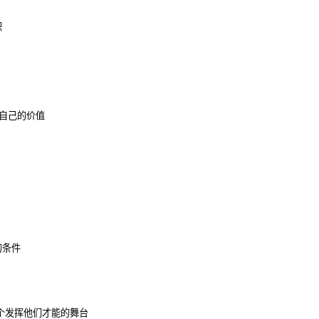
职
现自己的价值
的条件
个发挥他们才能的舞台