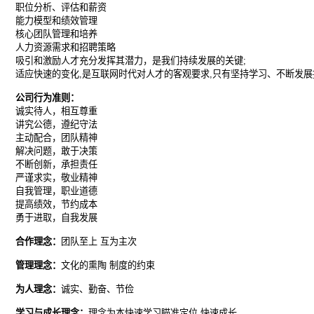
职位分析、评估和薪资
能力模型和绩效管理
核心团队管理和培养
人力资源需求和招聘策略
吸引和激励人才充分发挥其潜力，是我们持续发展的关键;
适应快速的变化,是互联网时代对人才的客观要求,只有坚持学习、不断发
公司行为准则：
诚实待人，相互尊重
讲究公德，遵纪守法
主动配合，团队精神
解决问题，敢于决策
不断创新，承担责任
严谨求实，敬业精神
自我管理，职业道德
提高绩效，节约成本
勇于进取，自我发展
合作理念：
团队至上 互为主次
管理理念：
文化的熏陶 制度的约束
为人理念：
诚实、勤奋、节俭
学习与成长理念：
理念为本快速学习瞄准定位 快速成长