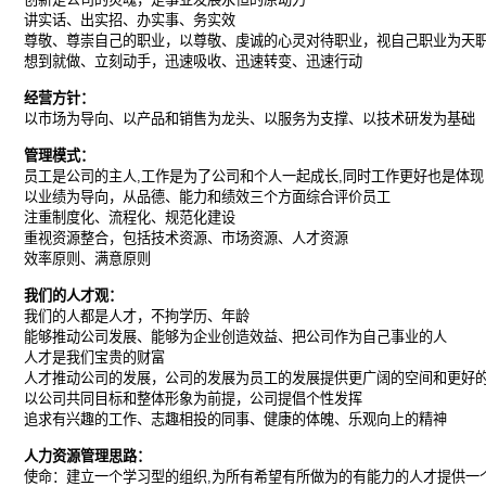
讲实话、出实招、办实事、务实效
尊敬、尊崇自己的职业，以尊敬、虔诚的心灵对待职业，视自己职业为天
想到就做、立刻动手，迅速吸收、迅速转变、迅速行动
经营方针：
以市场为导向、以产品和销售为龙头、以服务为支撑、以技术研发为基础
管理模式：
员工是公司的主人,工作是为了公司和个人一起成长,同时工作更好也是体
以业绩为导向，从品德、能力和绩效三个方面综合评价员工
注重制度化、流程化、规范化建设
重视资源整合，包括技术资源、市场资源、人才资源
效率原则、满意原则
我们的人才观：
我们的人都是人才，不拘学历、年龄
能够推动公司发展、能够为企业创造效益、把公司作为自己事业的人
人才是我们宝贵的财富
人才推动公司的发展，公司的发展为员工的发展提供更广阔的空间和更好
以公司共同目标和整体形象为前提，公司提倡个性发挥
追求有兴趣的工作、志趣相投的同事、健康的体魄、乐观向上的精神
人力资源管理思路：
使命：建立一个学习型的组织,为所有希望有所做为的有能力的人才提供一